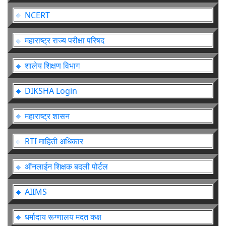
🔸 NCERT
🔸 महाराष्ट्र राज्य परीक्षा परिषद
🔸 शालेय शिक्षण विभाग
🔸 DIKSHA Login
🔸 महाराष्ट्र शासन
🔸 RTI माहिती अधिकार
🔸 ऑनलाईन शिक्षक बदली पोर्टल
🔸 AIIMS
🔸 धर्मादाय रूग्णालय मदत कक्ष