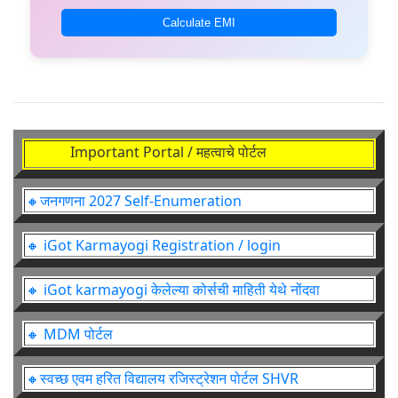
Calculate EMI
Important Portal / महत्वाचे पोर्टल
🔸जनगणना 2027 Self-Enumeration
🔸 iGot Karmayogi Registration / login
🔸 iGot karmayogi केलेल्या कोर्सची माहिती येथे नोंदवा
🔸 MDM पोर्टल
🔸स्वच्छ एवम हरित विद्यालय रजिस्ट्रेशन पोर्टल SHVR