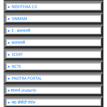
🔸 NISHTHAA 2.0
🔸 SWAYAM
🔸 E - बालभारती
🔸 बालभारती
🔸 SCERT
🔸 NCTE
🔸 PAVITRA PORTAL
🔸शालार्थ shalarth
🔸 महा डीबीटी पोर्टल