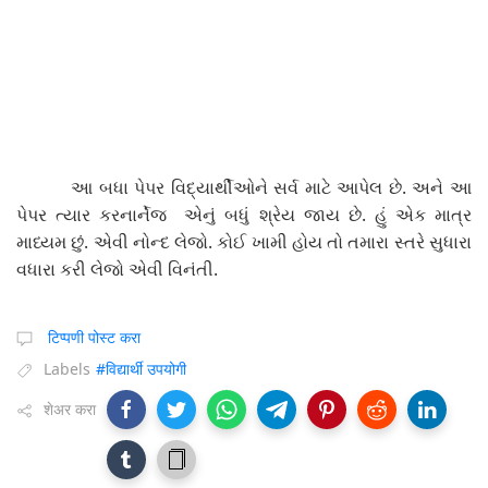
આ બધા પેપર વિદ્યાર્થીઓને સર્વ માટે આપેલ છે. અને આ
પેપર ત્યાર કરનાર્નેજ એનું બધું શ્રેય જાય છે. હું એક માત્ર
માધ્યમ છું. એવી નોન્દ લેજો. કોઈ ખામી હોય તો તમારા સ્તરે સુધારા
વધારા કરી લેજો એવી વિનંતી.
टिप्पणी पोस्ट करा
Labels
#विद्यार्थी उपयोगी
शेअर करा