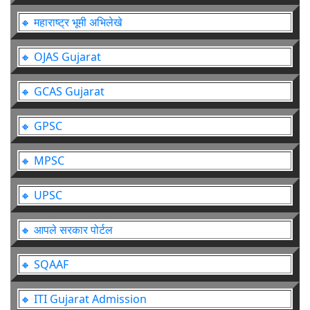
🔸 महाराष्ट्र भूमी अभिलेखे
🔸 OJAS Gujarat
🔸 GCAS Gujarat
🔸 GPSC
🔸 MPSC
🔸 UPSC
🔸 आपले सरकार पोर्टल
🔸 SQAAF
🔸 ITI Gujarat Admission