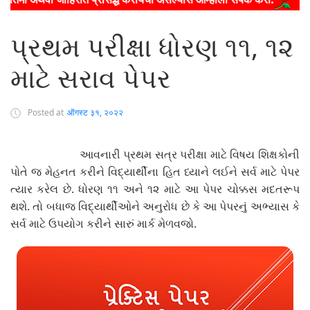
પ્રથમ પરીક્ષા ધોરણ ૧૧, ૧૨
માટે સરાવ પેપર
Posted at
ऑगस्ट ३१, २०२२
આવનારી પ્રથમ સત્ર પરીક્ષા માટે વિષય શિક્ષકોની
પોતે જ મેહનત કરીને વિદ્યાર્થીના હિત ધ્યાને લઈને સર્વ માટે પેપર
ત્યાર કરેલ છે. ધોરણ ૧૧ અને ૧૨ માટે આ પેપર ચોક્કસ મદતરૂપ
થશે. તો બધાજ વિદ્યાર્થીઓને અનુરોધ છે કે આ પેપરનું અભ્યાસ કે
સર્વ માટે ઉપયોગ કરીને સારું માર્ક મેળવજો.